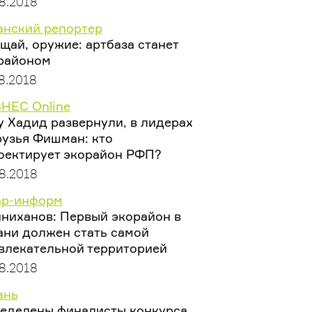
8.2018
анский репортер
щай, оружие: артбаза станет
районом
8.2018
НЕС Online
у Хадид развернули, в лидерах
рузья Фишман: кто
оектирует экорайон РФП?
8.2018
ар-информ
ниханов: Первый экорайон в
ани должен стать самой
влекательной территорией
8.2018
ань
еделены финалисты конкурса