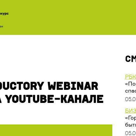
С
РБК
DUCTORY WEBINAR
«По
спа
 YOUTUBE-КАНАЛЕ
05.0
БИЗ
«Го
быт
05.0