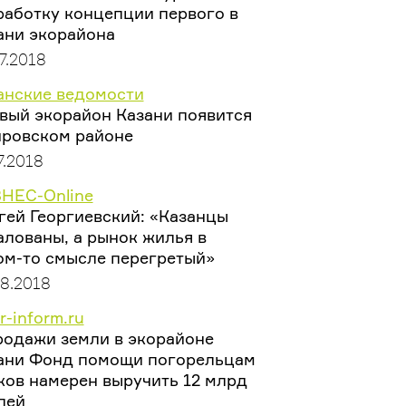
работку концепции первого в
ани экорайона
7.2018
анские ведомости
вый экорайон Казани появится
ировском районе
7.2018
НЕС-Online
гей Георгиевский: «Казанцы
алованы, а рынок жилья в
ом-то смысле перегретый»
08.2018
r-inform.ru
родажи земли в экорайоне
ани Фонд помощи погорельцам
ков намерен выручить 12 млрд
лей