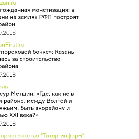
zan.ru
гожданная монетизация: в
ани на землях РФП построят
район
7.2018
nFirst.ru
«пороховой бочке»: Казань
лась за строительство
района
7.2018
ань
сур Метшин: «Где, как не в
м районе, между Волгой и
яжьим, быть экорайону и
ью XXI века?»
7.2018
ормагентство "Татар-информ"