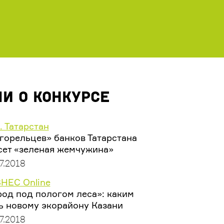
МИ о конкурсе
. Татарстан
горельцев» банков Татарстана
сет «зеленая жемчужина»
7.2018
НЕС Online
род под пологом леса»: каким
ь новому экорайону Казани
7.2018