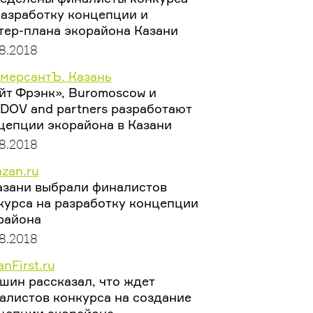
разработку концепции и
тер-плана экорайона Казани
8.2018
мерсантЪ. Казань
йт Фрэнк», Buromoscow и
DOV and partners разработают
цепции экорайона в Казани
8.2018
azan.ru
азани выбрали финалистов
курса на разработку концепции
района
8.2018
nFirst.ru
шин рассказал, что ждет
алистов конкурса на создание