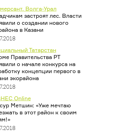
мерсант. Волга-Урал
адчикам застроят лес. Власти
явили о создании нового
района в Казани
7.2018
циальный Татарстан
оме Правительства РТ
явили о начале конкурса на
работку концепции первого в
ани экорайона
7.2018
НЕС Online
сур Метшин: «Уже мечтаю
езжать в этот район к своим
ям!»
7.2018