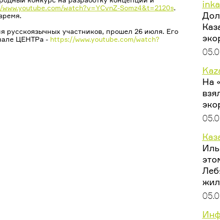
inka
://www.youtube.com/watch?v=YCvnZ-Somz4&t=2120s
.
Дол
время.
Каз
я русскоязычных участников, прошел 26 июля. Его
эко
нале ЦЕНТРа -
https://www.youtube.com/watch?
05.0
Kaza
На 
взя
эко
05.0
Каз
Иль
это
Леб
жил
05.0
Инф