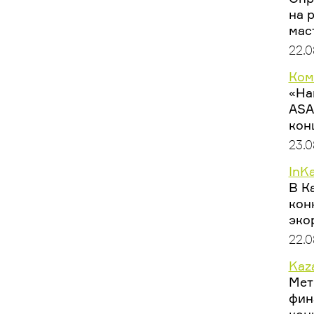
на 
мас
22.0
Ком
«На
ASA
кон
23.0
InK
В К
кон
эко
22.0
Kaza
Мет
фин