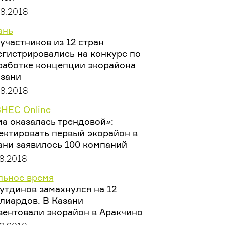
08.2018
ань
 участников из 12 стран
егистрировались на конкурс по
работке концепции экорайона
азани
08.2018
НЕС Online
ма оказалась трендовой»:
ектировать первый экорайон в
ани заявилось 100 компаний
8.2018
льное время
утдинов замахнулся на 12
лиардов. В Казани
зентовали экорайон в Аракчино