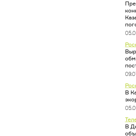
Пре
кон
Каз
пог
05.0
Рос
Выр
обм
пос
09.0
Рос
В К
эко
05.0
Тел
В Д
объ