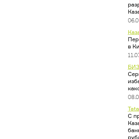
раз
Каз
06.0
Каз
Пер
в К
11.0
БИЗ
Сер
изб
как
08.
Tata
С п
Каз
бан
руб