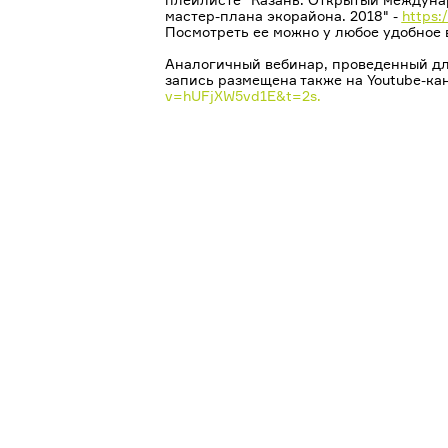
мастер-плана экорайона. 2018" -
https
Посмотреть ее можно у любое удобное 
Аналогичный вебинар, проведенный дл
запись размещена также на Youtube-ка
v=hUFjXW5vd1E&t=2s.