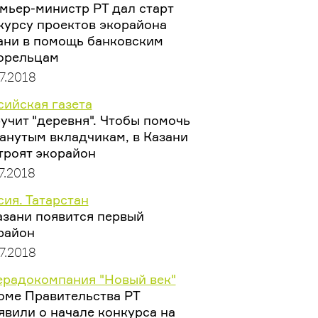
мьер-министр РТ дал старт
курсу проектов экорайона
ани в помощь банковским
орельцам
7.2018
сийская газета
учит "деревня". Чтобы помочь
анутым вкладчикам, в Казани
троят экорайон
7.2018
сия. Татарстан
азани появится первый
район
7.2018
ерадокомпания "Новый век"
оме Правительства РТ
явили о начале конкурса на