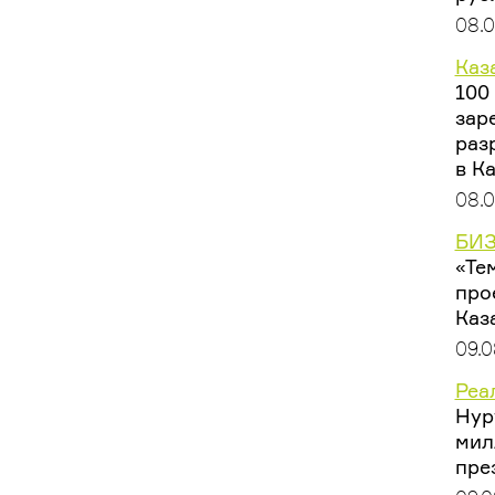
08.
Каз
100
зар
раз
в К
08.
БИЗ
«Те
про
Каз
09.0
Реа
Нур
мил
пре