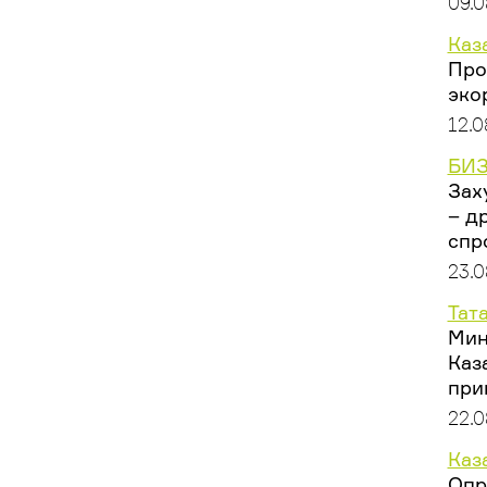
09.0
Каз
Про
эко
12.0
БИЗ
Зах
– д
спр
23.0
Тат
Мин
Каз
при
22.0
Каз
Опр