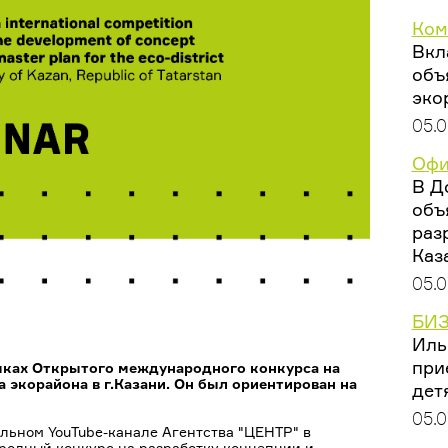
Ком
Вкл
объ
эко
05.0
Офи
В Д
объ
раз
Каз
05.0
БИЗ
Иль
при
амках Открытого международного конкурса на
 экорайона в г.Казани. Он был ориентирован на
дет
05.0
льном YouTube-канале Агентства "ЦЕНТР" в
родный конкурс на разработку концепции и