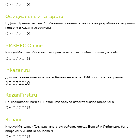
05.07.2018
Официальный Татарстан
В Доме Правительства РТ объявили о начале конкурса на разработку концепции
первого в Казани экорайона
05.07.2018
БИЗНЕС Online
Ильсур Метшин: «Уже мечтаю приезжать в этот район к своим детям!»
05.07.2018
inkazan.ru
Долгожданная монетизация: в Казани на землях РФП построят экорайон
05.07.2018
KazanFirst.ru
На «пороховой бочке»: Казань взялась за строительство экорайона
05.07.2018
Казань
Ильсур Метшин: «Где, как не в этом районе, между Волгой и Лебяжьим, быть
экорайону и жилью XXI века?»
05.07.2018