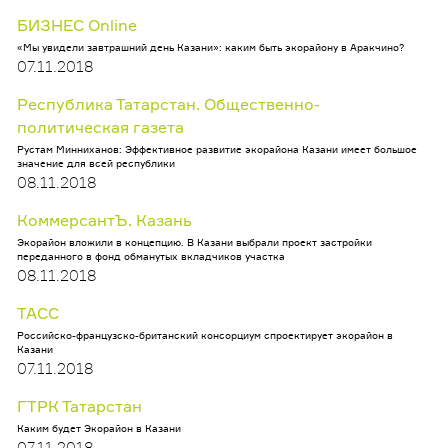
БИЗНЕС Online
«Мы увидели завтрашний день Казани»: каким быть экорайону в Аракчино?
07.11.2018
Республика Татарстан. Общественно-
политическая газета
Рустам Минниханов: Эффективное развитие экорайона Казани имеет большое
значение для всей республики
08.11.2018
КоммерсантЪ. Казань
Экорайон вложили в концепцию. В Казани выбрали проект застройки
переданного в фонд обманутых вкладчиков участка
08.11.2018
ТАСС
Российско-французско-британский консорциум спроектирует экорайон в
Казани
07.11.2018
ГТРК Татарстан
Каким будет Экорайон в Казани
07.11.2018