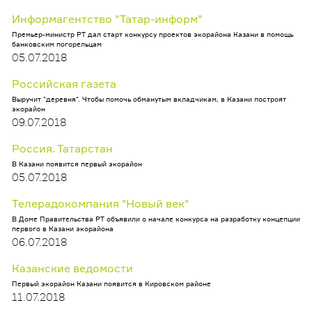
Информагентство "Татар-информ"
Премьер-министр РТ дал старт конкурсу проектов экорайона Казани в помощь
банковским погорельцам
05.07.2018
Российская газета
Выручит "деревня". Чтобы помочь обманутым вкладчикам, в Казани построят
экорайон
09.07.2018
Россия. Татарстан
В Казани появится первый экорайон
05.07.2018
Телерадокомпания "Новый век"
В Доме Правительства РТ объявили о начале конкурса на разработку концепции
первого в Казани экорайона
06.07.2018
Казанские ведомости
Первый экорайон Казани появится в Кировском районе
11.07.2018