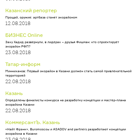
Казанский репортер
Прощай, оружие: артбаза станет экорайоном
12.08.2018
БИЗНЕС Online
Заху Хадид развернули, в лидерах – друзья Фишман: кто спроектирует
экорайон РФП?
23.08.2018
Татар-информ
Минниханов: Первый экорайон в Казани должен стать самой привлекательной
территорией
22.08.2018
Казань
Определены финалисты конкурса на разработку концепции и мастер-плана
экорайона Казани
22.08.2018
КоммерсантЪ. Казань
«Найт Фрэнк», Buromoscow и ASADOV and partners разработают концепции
экорайона в Казани
23.08.2018