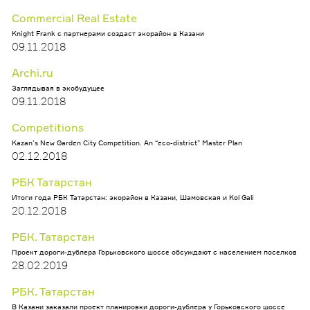
Commercial Real Estate
Knight Frank с партнерами создаст экорайон в Казани
09.11.2018
Archi.ru
Заглядывая в экобудущее
09.11.2018
Competitions
Kazan’s New Garden City Competition. An “eco-district” Master Plan
02.12.2018
РБК Татарстан
Итоги года РБК Татарстан: экорайон в Казани, Шамовская и Kol Gali
20.12.2018
РБК. Татарстан
Проект дороги-дублера Горьковского шоссе обсуждают с населением поселков
28.02.2019
РБК. Татарстан
В Казани заказали проект планировки дороги-дублера у Горьковского шоссе