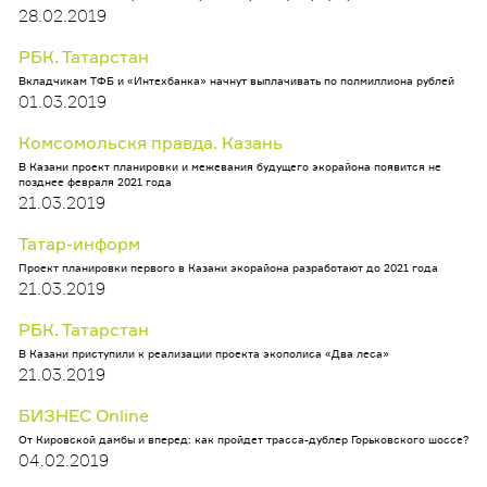
28.02.2019
РБК. Татарстан
Вкладчикам ТФБ и «Интехбанка» начнут выплачивать по полмиллиона рублей
01.03.2019
Комсомольскя правда. Казань
В Казани проект планировки и межевания будущего экорайона появится не
позднее февраля 2021 года
21.03.2019
Татар-информ
Проект планировки первого в Казани экорайона разработают до 2021 года
21.03.2019
РБК. Татарстан
В Казани приступили к реализации проекта экополиса «Два леса»
21.03.2019
БИЗНЕС Online
От Кировской дамбы и вперед: как пройдет трасса-дублер Горьковского шоссе?
04.02.2019