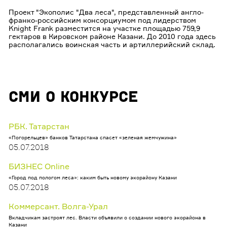
Проект "Экополис "Два леса", представленный англо-
франко-российским консорциумом под лидерством
Knight Frank разместится на участке площадью 759,9
гектаров в Кировском районе Казани. До 2010 года здесь
располагались воинская часть и артиллерийский склад.
СМИ о конкурсе
РБК. Татарстан
«Погорельцев» банков Татарстана спасет «зеленая жемчужина»
05.07.2018
БИЗНЕС Online
«Город под пологом леса»: каким быть новому экорайону Казани
05.07.2018
Коммерсант. Волга-Урал
Вкладчикам застроят лес. Власти объявили о создании нового экорайона в
Казани