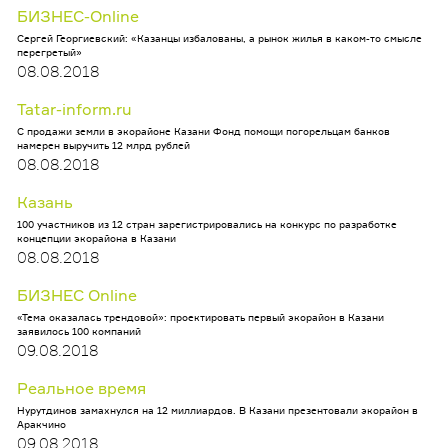
БИЗНЕС-Online
Сергей Георгиевский: «Казанцы избалованы, а рынок жилья в каком-то смысле
перегретый»
08.08.2018
Tatar-inform.ru
С продажи земли в экорайоне Казани Фонд помощи погорельцам банков
намерен выручить 12 млрд рублей
08.08.2018
Казань
100 участников из 12 стран зарегистрировались на конкурс по разработке
концепции экорайона в Казани
08.08.2018
БИЗНЕС Online
«Тема оказалась трендовой»: проектировать первый экорайон в Казани
заявилось 100 компаний
09.08.2018
Реальное время
Нурутдинов замахнулся на 12 миллиардов. В Казани презентовали экорайон в
Аракчино
09.08.2018